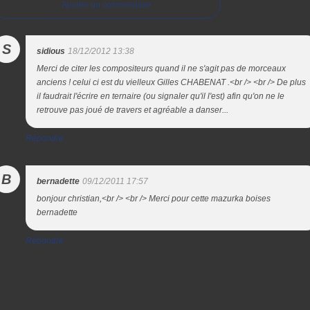
Ajouter un commentaire
S
sidious
18/12/2012 13:38
Merci de citer les compositeurs quand il ne s'agit pas de morceaux
anciens ! celui ci est du vielleux Gilles CHABENAT .<br /> <br /> De plus
il faudrait l'écrire en ternaire (ou signaler qu'il l'est) afin qu'on ne le
retrouve pas joué de travers et agréable a danser...
Répondre
B
bernadette
09/12/2011 17:57
bonjour christian,<br /> <br /> Merci pour cette mazurka boises
bernadette
Répondre