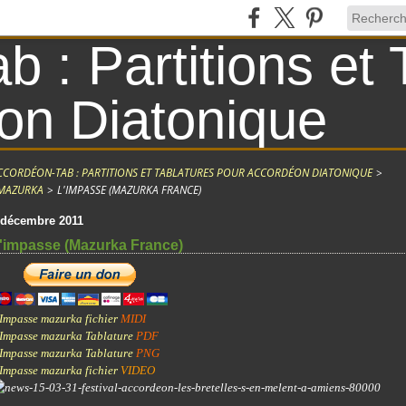
CCORDÉON-TAB : PARTITIONS ET TABLATURES POUR ACCORDÉON DIATONIQUE
>
MAZURKA
>
L'IMPASSE (MAZURKA FRANCE)
 décembre 2011
'impasse (Mazurka France)
'Impasse mazurka fichier
MIDI
'Impasse mazurka Tablature
PDF
'Impasse mazurka Tablature
PNG
'Impasse mazurka fichier
VIDEO