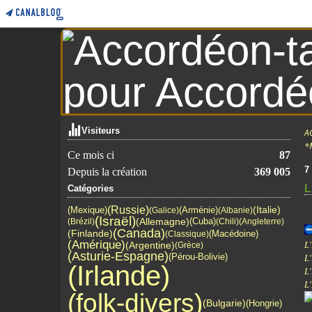
Visiteurs
A
*
Ce mois ci
87
7
Depuis la création
369 005
L
Catégories
(Russie)
(Italie)
(Mexique)
(Arménie)
(Galice)
(Albanie)
(Israël)
(Allemagne)
(Cuba)
(Brézil)
(Chili)
(Angleterre)
(Canada)
(Finlande)
(Macédoine)
(Classique)
(Amérique)
(Argentine)
L
(Grèce)
(Asturie-Espagne)
(Pérou-Bolivie)
L
(Irlande)
L
L
(folk-divers)
(Bulgarie)
(Hongrie)