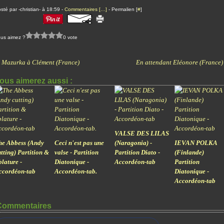
sté par -christian- à 18:59 -
Commentaires [
…
]
- Permalien [
#
]
us aimez ?
0 vote
Mazurka à Clément (France)
En attendant Eléonore (France)
ous aimerez aussi :
VALSE DES LILAS
he Abbess (Andy
Ceci n'est pas une
(Naragonia) -
IEVAN POLKA
tting) Partition &
valse - Partition
Partition Diato -
(Finlande)
lature -
Diatonique -
Accordéon-tab
Partition
ccordéon-tab
Accordéon-tab.
Diatonique -
Accordéon-tab
Commentaires