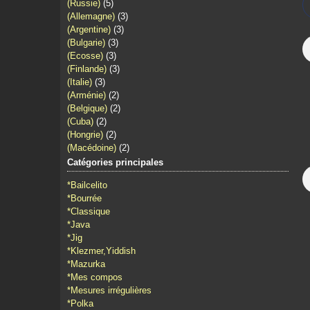
(Russie)
(5)
Janvier
(5)
(Allemagne)
(3)
(Argentine)
(3)
(Bulgarie)
(3)
(Ecosse)
(3)
(Finlande)
(3)
(Italie)
(3)
(Arménie)
(2)
(Belgique)
(2)
(Cuba)
(2)
(Hongrie)
(2)
(Macédoine)
(2)
Catégories principales
*Bailcelito
*Bourrée
*Classique
*Java
*Jig
*Klezmer,Yiddish
*Mazurka
*Mes compos
*Mesures irrégulières
*Polka