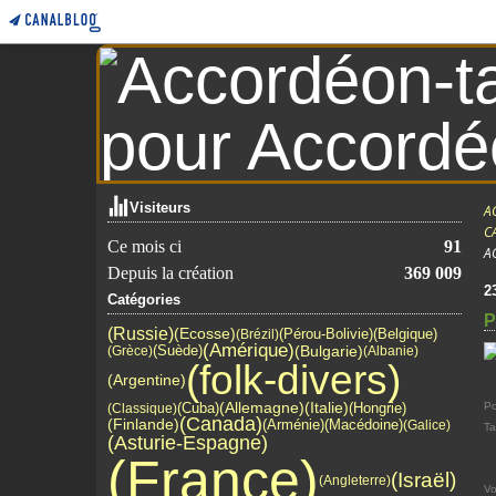
Visiteurs
A
C
Ce mois ci
91
A
Depuis la création
369 009
2
Catégories
P
(Russie)
(Ecosse)
(Pérou-Bolivie)
(Belgique)
(Brézil)
(Amérique)
(Bulgarie)
(Suède)
(Grèce)
(Albanie)
(folk-divers)
(Argentine)
(Allemagne)
(Italie)
(Cuba)
(Hongrie)
Po
(Classique)
(Canada)
(Finlande)
(Arménie)
(Macédoine)
(Galice)
T
(Asturie-Espagne)
(France)
(Israël)
(Angleterre)
Vo