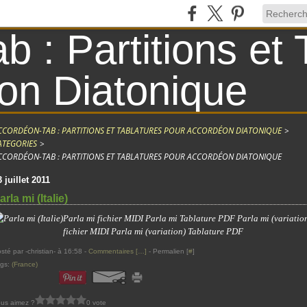
CCORDÉON-TAB : PARTITIONS ET TABLATURES POUR ACCORDÉON DIATONIQUE
>
ATEGORIES
>
CCORDÉON-TAB : PARTITIONS ET TABLATURES POUR ACCORDÉON DIATONIQUE
3 juillet 2011
arla mi (Italie)
Parla mi fichier MIDI Parla mi Tablature PDF Parla mi (variatio
fichier MIDI Parla mi (variation) Tablature PDF
sté par -christian- à 16:58 -
Commentaires [
…
]
- Permalien [
#
]
ags:
(France)
us aimez ?
0 vote