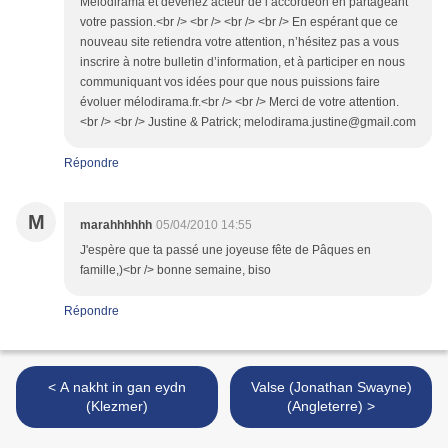
Mélodirama et devenez acteur de l’accordéon en partageant
votre passion.<br /> <br /> <br /> <br /> En espérant que ce
nouveau site retiendra votre attention, n’hésitez pas a vous
inscrire à notre bulletin d’information, et à participer en nous
communiquant vos idées pour que nous puissions faire
évoluer mélodirama.fr.<br /> <br /> Merci de votre attention.
<br /> <br /> Justine & Patrick; melodirama.justine@gmail.com
Répondre
M
marahhhhhh
05/04/2010 14:55
J'espère que ta passé une joyeuse fête de Pâques en
famille,)<br /> bonne semaine, biso
Répondre
< A nakht in gan eydn
Valse (Jonathan Swayne)
(Klezmer)
(Angleterre) >