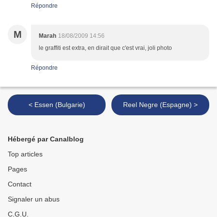
Répondre
M
Marah
18/08/2009 14:56
le graffiti est extra, en dirait que c'est vrai, joli photo
Répondre
< Essen (Bulgarie)
Reel Negre (Espagne) >
Hébergé par Canalblog
Top articles
Pages
Contact
Signaler un abus
C.G.U.