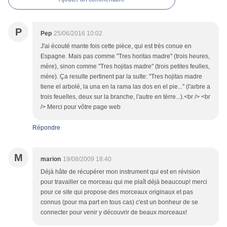
P
Pep
25/06/2016 10:02
J'ai écouté mante fois cette pièce, qui est très conue en
Espagne. Mais pas comme "Tres horitas madre" (trois heures,
mère), sinon comme "Tres hojitas madre" (trois petites feulles,
mère). Ça resulte pertinent par la suIte: "Tres hojitas madre
tiene el arbolé, la una en la rama las dos en el pie..." (l'arbre a
trois feuelles, deux sur la branche, l'autre en tèrre...).<br /> <br
/> Merci pour vôtre page web
Répondre
M
marion
19/08/2009 18:40
Déjà hâte de récupérer mon instrument qui est en révision
pour travailler ce morceau qui me plaît déjà beaucoup! merci
pour ce site qui propose des morceaux originaux et pas
connus (pour ma part en tous cas) c'est un bonheur de se
connecter pour venir y découvrir de beaux morceaux!